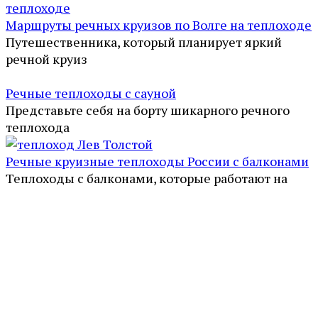
Маршруты речных круизов по Волге на теплоходе
Путешественника, который планирует яркий
речной круиз
Речные теплоходы с сауной
Представьте себя на борту шикарного речного
теплохода
Речные круизные теплоходы России с балконами
Теплоходы с балконами, которые работают на
реках России
©2024 - 2026 EpicCruises - Речные круизы на
теплоходе по России.
Перепечатка или копирование информации без
указания ссылки на источник и копирайта строго
запрещены.
Политика конфиденциальности