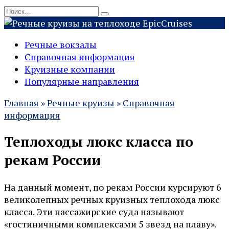
Перейти
Search
к
for:
Epic
Cruises
содержанию
Речные вокзалы
Справочная информация
Круизные компании
Популярные направления
Главная
»
Речные круизы
»
Справочная
информация
Теплоходы люкс класса по
рекам России
На данный момент, по рекам России курсируют 6
великолепных речных круизных теплохода люкс
класса. Эти пассажирские суда называют
«гостиничными комплексами 5 звезд на плаву».