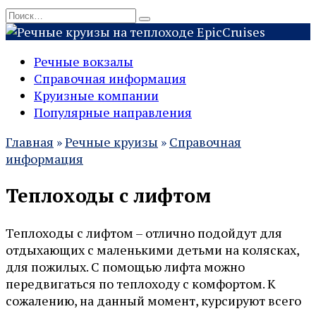
Перейти
Search
к
for:
Epic
Cruises
содержанию
Речные вокзалы
Справочная информация
Круизные компании
Популярные направления
Главная
»
Речные круизы
»
Справочная
информация
Теплоходы с лифтом
Теплоходы с лифтом – отлично подойдут для
отдыхающих с маленькими детьми на колясках,
для пожилых. С помощью лифта можно
передвигаться по теплоходу с комфортом. К
сожалению, на данный момент, курсируют всего